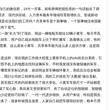
个自己的微信群，19大一开幕，就有师傅把报告里的一句话贴在了群
经济、现代供应链、人力资本服务等领域培育新增长点、形成新动
就是在说我们的工作吗？共享单车是个新事物，一个新事物没有国家
就有了底气。
单车一路“长大”到了现在。我这一辆电瓶车能拉10辆小黄车，每天早高
及卸车，用户自己就从电瓶车上往下帮忙搬车，急着骑去上班，有的
么需要、这么喜欢小黄车，共享单车能为这么多人提供方便，这是我
是这样，现在我的工作很大程度上要靠手机上的ofo的后台系统，它
按照手机上的地图去找到这辆坏车。平时我发现没有被报修的坏车，
。哪里坏车标记的多，就说明这里车辆循环量大，系统后台也会根据
，我们公司的工程师告诉我，我的工作就在为“大数据”做出贡献。
，甚至我工作的内容都发生了很大变化。小黄车车胎尺寸一开始都是
，变成了实心胎，再后来又变得更轻巧，有了自动定位的智能锁，智能锁
的少还更轻巧好骑了，一代一代进步很快。从用户来说，特别是我负
矩多了，很多时候我去巡查，人家自己就把车摆得好好的，根本不用