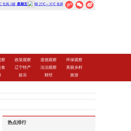
观察
政策观察
道德观察
环保观察
美食
辽宁特产
法治观察
美丽乡村
康
娱乐
财经
旅游
热点排行