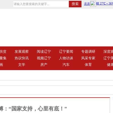
扶贫
发展观察
阅读辽宁
辽宁要闻
专题调研
深度
量集
热议快讯
视频辽宁
人物访谈
风采专家
辽宁
画
文学
房产
汽车
体育
健
傅：“国家支持，心里有底！”