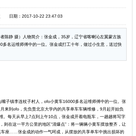
期：2017-10-22 23:47:03
者陈静 摄）人物简介：张金成，35岁，辽宁省喀喇沁左翼蒙古族
000多名运维师傅中的一位。张金成打工十年，做过小生意，送过快
）
嘴子镇李连杖子村人，ofo小黄车16000多名运维师傅中的一位。张
3月来到ofo，先负责北京大学内的共享单车车辆维修，9月起开始负
维。每天从早上7点到上午10点，张金成开着电瓶车，一趟趟将写字
点，则在这一平方公里的地区“清爆点”：将一辆辆小黄车摆放整齐，让
晃车座……张金成的动作一气呵成，从摆放的共享单车中挑出损坏的