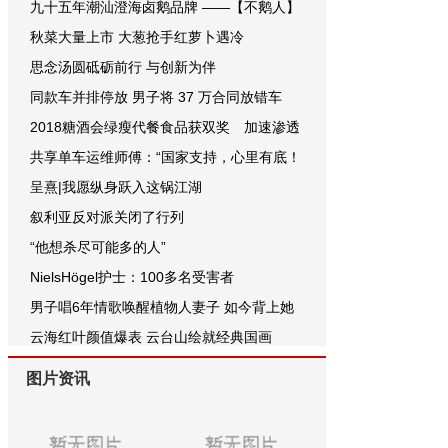
九十五年潮汕澄海卤鹅品牌 ——【不鹅人】
秋菜大量上市 大葱抢手红萝卜遇冷
思念汤圆砥砺前行 与创新为伴
同款车并排停放 男子将 37 万合同放错车
2018糖酒会绿瘦代餐食品获双奖 加速渗透
共享单车运维师傅：“国家支持，心里有底！
呈熹|我愿纵身跃入这锅江湖
叙利亚反对派关闭了行列
“他想杀尽可能多的人”
NielsHögel护士：100多名受害者
男子唱6年情歌唤醒植物人妻子 如今背上她
云海红叶颜值爆表 云台山绘就经典国画
图片资讯