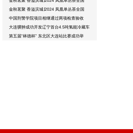
金秋茗聚 香溢滨城∣2024 凤凰单丛茶全国
金秋茗聚 香溢滨城∣2024 凤凰单丛茶全国
中国刑警学院项目相继通过两项检查验收
大连骥翀成功开发辽宁首台4.5吨氢能冷藏车
第五届“林德杯” 东北区大连站比赛成功举