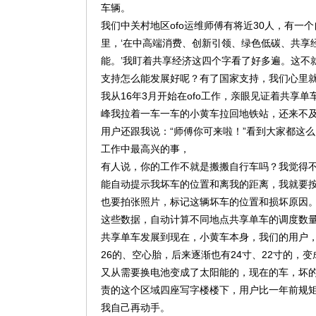
车辆。
我们中关村地区ofo运维师傅有将近30人，有一
里，‘在中高端消费、创新引领、绿色低碳、共享
能。’我盯着共享经济这四个字看了好多遍。这不
支持怎么能发展好呢？有了国家支持，我们心里
我从16年3月开始在ofo工作，亲眼见证着共享
峰我拉着一车一车的小黄车拉回地铁站，还来不
用户还跟我说：“师傅你可来啦！”看到大家都这
工作中最高兴的事，
有人说，你的工作不就是搬搬自行车吗？我觉得不
能自动提示我坏车的位置和离我的距离，我就要
也要拍张照片，标记这辆坏车的位置和损坏原因
这些数据，自动计算不同地点共享单车的调度数量
共享单车发展到现在，小黄车本身，我们的用户
26的、空心胎，后来逐渐也有24寸、22寸的
又从需要换电池变成了太阳能的，现在的车，坏
责的这个区域四座写字楼楼下，用户比一年前规
我自己再动手。