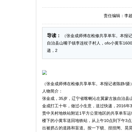
责任编辑：李超 日
导读：
（张金成师傅在检修共享单车。本报记
自治县山嘴子镇李连杖子村人，ofo小黄车16
递，2
（张金成师傅在检修共享单车。本报记者陈静/摄
人物简介：
张金成，35岁，辽宁省喀喇沁左翼蒙古族自治县山
金成打工十年，做过小生意，送过快递，2016年
责中关村地铁站附近1平方公里地区的共享单车运
楼下的小黄车送回地铁站，从上午10点到下午3
出被挤占的道路和盲道。按一下锁、捏捏闸、晃